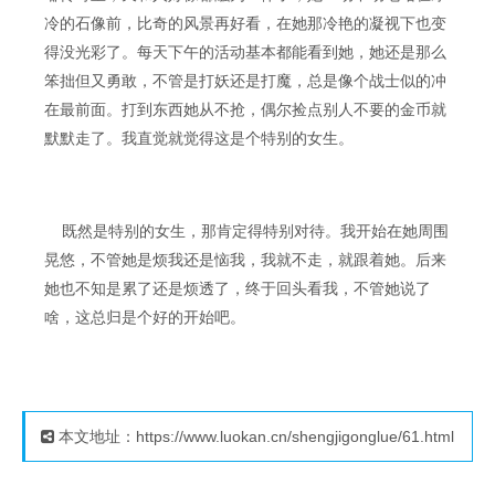
冷的石像前，比奇的风景再好看，在她那冷艳的凝视下也变
得没光彩了。每天下午的活动基本都能看到她，她还是那么
笨拙但又勇敢，不管是打妖还是打魔，总是像个战士似的冲
在最前面。打到东西她从不抢，偶尔捡点别人不要的金币就
默默走了。我直觉就觉得这是个特别的女生。
既然是特别的女生，那肯定得特别对待。我开始在她周围
晃悠，不管她是烦我还是恼我，我就不走，就跟着她。后来
她也不知是累了还是烦透了，终于回头看我，不管她说了
啥，这总归是个好的开始吧。
本文地址：https://www.luokan.cn/shengjigonglue/61.html