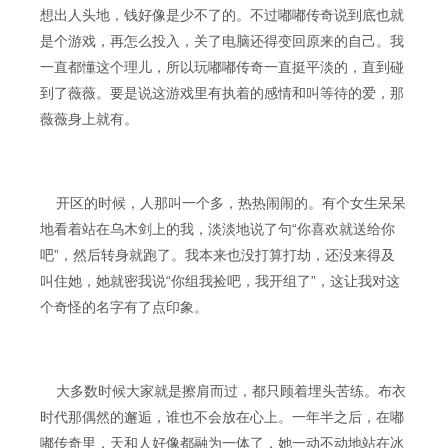
想出人头地，钱好像是少不了的。不过嘟嘟传奇说到底也就
是个游戏，再怎么投入，关了电脑还得变回原来的自己。我
一直都懂这个理儿，所以玩嘟嘟传奇一直挺平淡的，直到碰
到了薇薇。要是说这游戏里有执着的感情和叫等待的爱，那
薇薇身上就有。
开区的时候，人那叫一个多，热热闹闹的。有个女生呆呆
地看着站在乌木剑上的我，淡淡地说了句“你喜欢就送给你
吧”，然后转身就跑了。我本来也没打算打劫，还没来得及
叫住她，她就密我说“你组我捡吧，我开组了”，这让我对这
个奇怪的名字有了点印象。
大多数时候大家就是擦肩而过，都只顾着埋头苦练。布衣
时代那偶然的邂逅，谁也不会放在心上。一年半之后，在嘟
嘟传奇里，天和人好像都融为一体了，她一动不动地站在冰