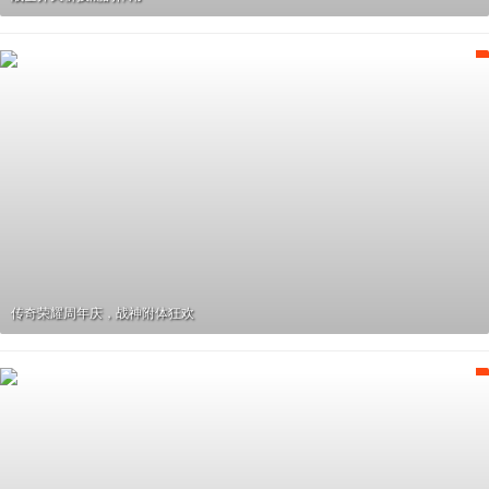
传奇荣耀周年庆，战神附体狂欢