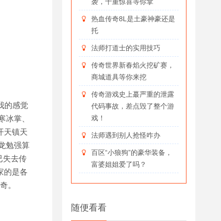
袭，十重惊喜等你拿
热血传奇8L是土豪神豪还是
托
法师打道士的实用技巧
传奇世界新春焰火挖矿赛，
商城道具等你来挖
传奇游戏史上蕞严重的泄露
我的感觉
代码事故，差点毁了整个游
戏！
寒冰掌、
开天镇天
法师遇到别人抢怪咋办
龙勉强算
百区“小狼狗”的豪华装备，
已失去传
富婆姐姐爱了吗？
家的是各
传奇。
随便看看